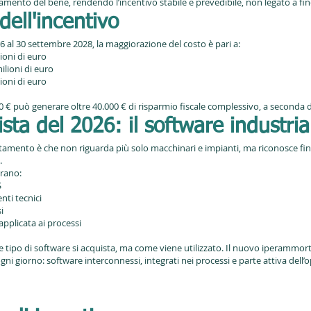
amento del bene, rendendo l’incentivo stabile e prevedibile, non legato a fin
dell'incentivo
26 al 30 settembre 2028, la maggiorazione del costo è pari a:
ioni di euro
ilioni di euro
ioni di euro
€ può generare oltre 40.000 € di risparmio fiscale complessivo, a seconda del
sta del 2026: il software industria
amento è che non riguarda più solo macchinari e impianti, ma riconosce fin
.
trano:
S
nti tecnici
i
 applicata ai processi
he tipo di software si acquista, ma come viene utilizzato. Il nuovo iperammor
ni giorno: software interconnessi, integrati nei processi e parte attiva dell