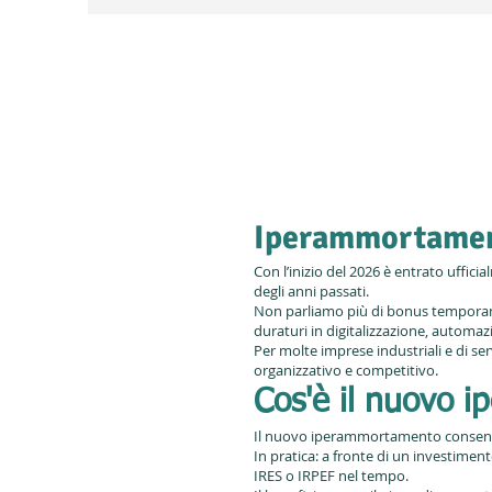
Iperammortamento
Con l’inizio del 2026 è entrato uffi
degli anni passati.
Non parliamo più di bonus temporanei
duraturi in digitalizzazione, automazio
Per molte imprese industriali e di se
organizzativo e competitivo.
Cos'è il nuovo 
Il nuovo iperammortamento consente a
In pratica: a fronte di un investime
IRES o IRPEF nel tempo.