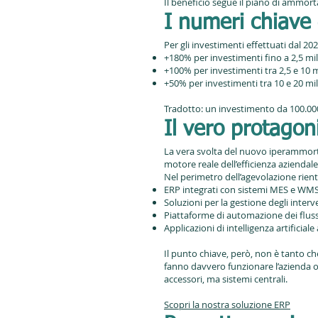
Il beneficio segue il piano di ammort
I numeri chiave 
Per gli investimenti effettuati dal 20
+180% per investimenti fino a 2,5 mil
+100% per investimenti tra 2,5 e 10 m
+50% per investimenti tra 10 e 20 mil
Tradotto: un investimento da 100.000 
Il vero protagoni
La vera svolta del nuovo iperammort
motore reale dell’efficienza aziendale
Nel perimetro dell’agevolazione rien
ERP integrati con sistemi MES e WM
Soluzioni per la gestione degli interve
Piattaforme di automazione dei fluss
Applicazioni di intelligenza artificiale
Il punto chiave, però, non è tanto c
fanno davvero funzionare l’azienda og
accessori, ma sistemi centrali.
Scopri la nostra soluzione ERP