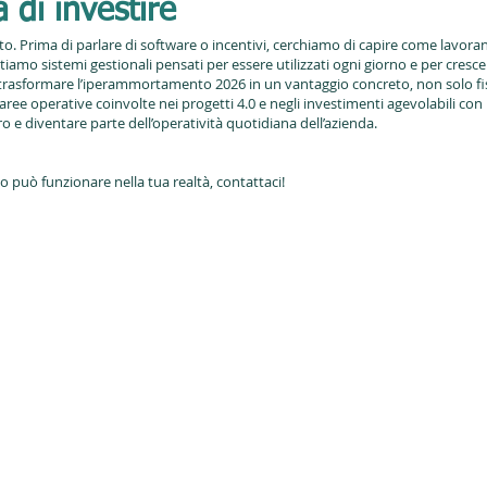
 di investire
o. Prima di parlare di software o incentivi, cerchiamo di capire come lavora
tiamo sistemi gestionali pensati per essere utilizzati ogni giorno e per cresc
trasformare l’iperammortamento 2026 in un vantaggio concreto, non solo fis
aree operative coinvolte nei progetti 4.0 e negli investimenti agevolabili c
o e diventare parte dell’operatività quotidiana dell’azienda.
 può funzionare nella tua realtà, contattaci!